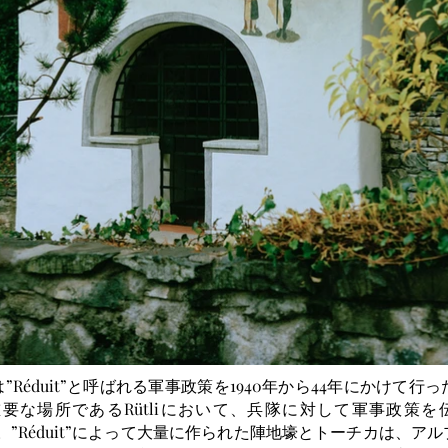
Réduit”と呼ばれる軍事政策を1940年から44年にかけて
な場所であるRütliにおいて、兵隊に対して軍事政策を伝え
を発表した。”Réduit”によって大量に作られた陣地壕とトーチカは