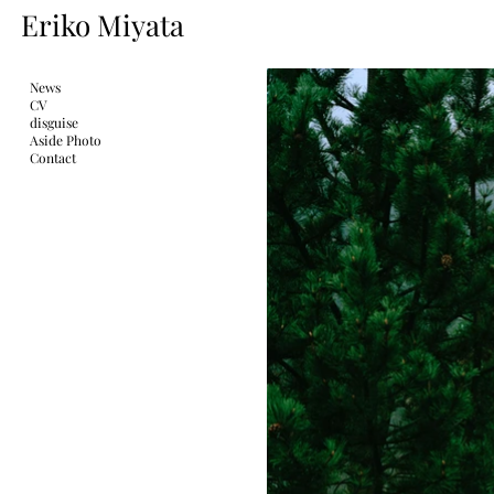
Eriko Miyata
News
CV
disguise
Aside Photo
Contact